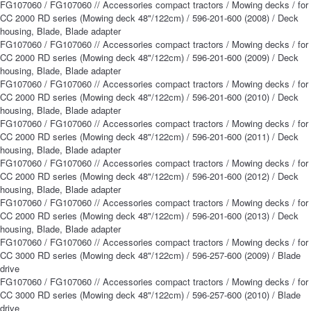
FG107060 / FG107060 // Accessories compact tractors / Mowing decks / for
CC 2000 RD series (Mowing deck 48"/122cm) / 596-201-600 (2008) / Deck
housing, Blade, Blade adapter
FG107060 / FG107060 // Accessories compact tractors / Mowing decks / for
CC 2000 RD series (Mowing deck 48"/122cm) / 596-201-600 (2009) / Deck
housing, Blade, Blade adapter
FG107060 / FG107060 // Accessories compact tractors / Mowing decks / for
CC 2000 RD series (Mowing deck 48"/122cm) / 596-201-600 (2010) / Deck
housing, Blade, Blade adapter
FG107060 / FG107060 // Accessories compact tractors / Mowing decks / for
CC 2000 RD series (Mowing deck 48"/122cm) / 596-201-600 (2011) / Deck
housing, Blade, Blade adapter
FG107060 / FG107060 // Accessories compact tractors / Mowing decks / for
CC 2000 RD series (Mowing deck 48"/122cm) / 596-201-600 (2012) / Deck
housing, Blade, Blade adapter
FG107060 / FG107060 // Accessories compact tractors / Mowing decks / for
CC 2000 RD series (Mowing deck 48"/122cm) / 596-201-600 (2013) / Deck
housing, Blade, Blade adapter
FG107060 / FG107060 // Accessories compact tractors / Mowing decks / for
CC 3000 RD series (Mowing deck 48"/122cm) / 596-257-600 (2009) / Blade
drive
FG107060 / FG107060 // Accessories compact tractors / Mowing decks / for
CC 3000 RD series (Mowing deck 48"/122cm) / 596-257-600 (2010) / Blade
drive