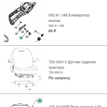
092.61.188 Блокиратор
кнопки
092.61.188
80
₽
725-05013 Датчик сидения
трактора
725-05013
По запросу
725-04439B Реле тяговое 12V