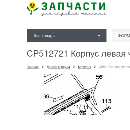
Все товары
ФОРМ
CP512721 Корпус левая 
Главная
Детали корпуса
Корпусы
CP512721 Корпус ле