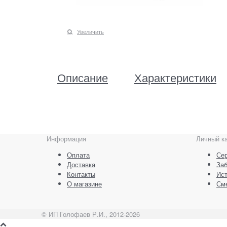
Увеличить
Описание
Характеристики
Информация
Личный к
Оплата
Сер
Доставка
За
Контакты
Ист
О магазине
См
© ИП Голофаев Р.И., 2012-2026