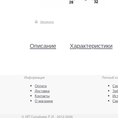
Увеличить
Описание
Характеристики
Информация
Личный к
Оплата
Сер
Доставка
За
Контакты
Ист
О магазине
См
© ИП Голофаев Р.И., 2012-2026