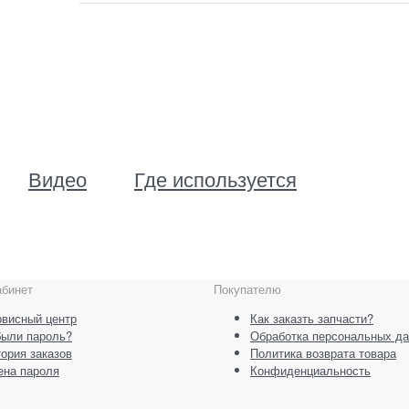
Видео
Где используется
абинет
Покупателю
висный центр
Как заказть запчасти?
были пароль?
Обработка персональных д
ория заказов
Политика возврата товара
ена пароля
Конфиденциальность