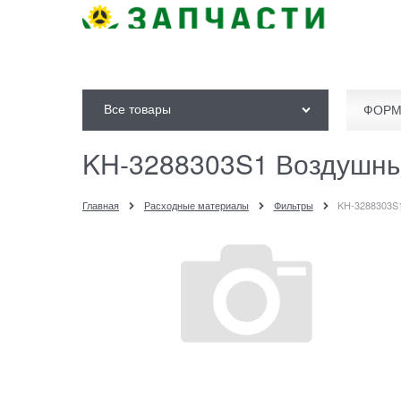
Все товары
ФОРМ
KH-3288303S1 Воздушн
Главная
Расходные материалы
Фильтры
KH-3288303S