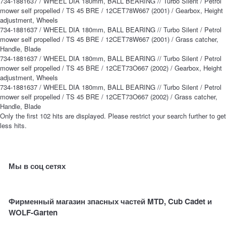
734-1881637 / WHEEL DIA 180mm, BALL BEARING // Turbo Silent / Petrol
mower self propelled / TS 45 BRE / 12CET78W667 (2001) / Gearbox, Height
adjustment, Wheels
734-1881637 / WHEEL DIA 180mm, BALL BEARING // Turbo Silent / Petrol
mower self propelled / TS 45 BRE / 12CET78W667 (2001) / Grass catcher,
Handle, Blade
734-1881637 / WHEEL DIA 180mm, BALL BEARING // Turbo Silent / Petrol
mower self propelled / TS 45 BRE / 12CET73O667 (2002) / Gearbox, Height
adjustment, Wheels
734-1881637 / WHEEL DIA 180mm, BALL BEARING // Turbo Silent / Petrol
mower self propelled / TS 45 BRE / 12CET73O667 (2002) / Grass catcher,
Handle, Blade
Only the first 102 hits are displayed. Please restrict your search further to get
less hits.
Мы в соц сетях
Фирменный магазин зпасных частей MTD, Cub Cadet и
WOLF-Garten