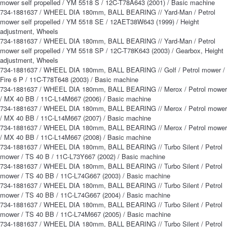
mower self propelled / YM 5518 S / 12C-T78A643 (2001) / Basic machine
734-1881637 / WHEEL DIA 180mm, BALL BEARING // Yard-Man / Petrol
mower self propelled / YM 5518 SE / 12AET38W643 (1999) / Height
adjustment, Wheels
734-1881637 / WHEEL DIA 180mm, BALL BEARING // Yard-Man / Petrol
mower self propelled / YM 5518 SP / 12C-T78K643 (2003) / Gearbox, Height
adjustment, Wheels
734-1881637 / WHEEL DIA 180mm, BALL BEARING // Golf / Petrol mower /
Fire 6 P / 11C-T78T648 (2003) / Basic machine
734-1881637 / WHEEL DIA 180mm, BALL BEARING // Merox / Petrol mower
/ MX 40 BB / 11C-L14M667 (2006) / Basic machine
734-1881637 / WHEEL DIA 180mm, BALL BEARING // Merox / Petrol mower
/ MX 40 BB / 11C-L14M667 (2007) / Basic machine
734-1881637 / WHEEL DIA 180mm, BALL BEARING // Merox / Petrol mower
/ MX 40 BB / 11C-L14M667 (2008) / Basic machine
734-1881637 / WHEEL DIA 180mm, BALL BEARING // Turbo Silent / Petrol
mower / TS 40 B / 11C-L73Y667 (2002) / Basic machine
734-1881637 / WHEEL DIA 180mm, BALL BEARING // Turbo Silent / Petrol
mower / TS 40 BB / 11C-L74G667 (2003) / Basic machine
734-1881637 / WHEEL DIA 180mm, BALL BEARING // Turbo Silent / Petrol
mower / TS 40 BB / 11C-L74G667 (2004) / Basic machine
734-1881637 / WHEEL DIA 180mm, BALL BEARING // Turbo Silent / Petrol
mower / TS 40 BB / 11C-L74M667 (2005) / Basic machine
734-1881637 / WHEEL DIA 180mm, BALL BEARING // Turbo Silent / Petrol