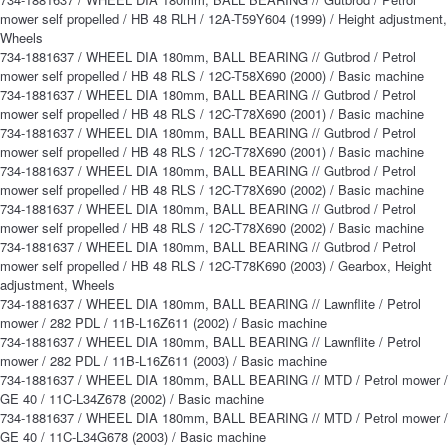
mower self propelled / HB 48 RLH / 12A-T59Y604 (1999) / Height adjustment,
Wheels
734-1881637 / WHEEL DIA 180mm, BALL BEARING // Gutbrod / Petrol
mower self propelled / HB 48 RLS / 12C-T58X690 (2000) / Basic machine
734-1881637 / WHEEL DIA 180mm, BALL BEARING // Gutbrod / Petrol
mower self propelled / HB 48 RLS / 12C-T78X690 (2001) / Basic machine
734-1881637 / WHEEL DIA 180mm, BALL BEARING // Gutbrod / Petrol
mower self propelled / HB 48 RLS / 12C-T78X690 (2001) / Basic machine
734-1881637 / WHEEL DIA 180mm, BALL BEARING // Gutbrod / Petrol
mower self propelled / HB 48 RLS / 12C-T78X690 (2002) / Basic machine
734-1881637 / WHEEL DIA 180mm, BALL BEARING // Gutbrod / Petrol
mower self propelled / HB 48 RLS / 12C-T78X690 (2002) / Basic machine
734-1881637 / WHEEL DIA 180mm, BALL BEARING // Gutbrod / Petrol
mower self propelled / HB 48 RLS / 12C-T78K690 (2003) / Gearbox, Height
adjustment, Wheels
734-1881637 / WHEEL DIA 180mm, BALL BEARING // Lawnflite / Petrol
mower / 282 PDL / 11B-L16Z611 (2002) / Basic machine
734-1881637 / WHEEL DIA 180mm, BALL BEARING // Lawnflite / Petrol
mower / 282 PDL / 11B-L16Z611 (2003) / Basic machine
734-1881637 / WHEEL DIA 180mm, BALL BEARING // MTD / Petrol mower /
GE 40 / 11C-L34Z678 (2002) / Basic machine
734-1881637 / WHEEL DIA 180mm, BALL BEARING // MTD / Petrol mower /
GE 40 / 11C-L34G678 (2003) / Basic machine