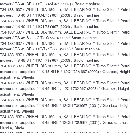
mower / TS 40 BB / 11C-L74M667 (2007) / Basic machine
734-1881637 / WHEEL DIA 180mm, BALL BEARING // Turbo Silent / Petrol
mower / TS 40 BT / 11C-L73Y667 (2003) / Basic machine
734-1881637 / WHEEL DIA 180mm, BALL BEARING // Turbo Silent / Petrol
mower / TS 40 BT / 11C-L73Y667 (2004) / Basic machine
734-1881637 / WHEEL DIA 180mm, BALL BEARING // Turbo Silent / Petrol
mower / TS 45 B / 11C-T73X667 (2002) / Basic machine
734-1881637 / WHEEL DIA 180mm, BALL BEARING // Turbo Silent / Petrol
mower / TS 45 BB / 11C-T74G667 (2003) / Basic machine
734-1881637 / WHEEL DIA 180mm, BALL BEARING // Turbo Silent / Petrol
mower / TS 45 BT / 11C-T73Y667 (2003) / Basic machine
734-1881637 / WHEEL DIA 180mm, BALL BEARING // Turbo Silent / Petrol
mower self propelled / TS 45 BR-B / 12C-T78M667 (2003) / Gearbox, Height
adjustment, Wheels
734-1881637 / WHEEL DIA 180mm, BALL BEARING // Turbo Silent / Petrol
mower self propelled / TS 45 BR-T / 12C-T73X667 (2003) / Gearbox, Height
adjustment, Wheels
734-1881637 / WHEEL DIA 180mm, BALL BEARING // Turbo Silent / Petrol
mower self propelled / TS 45 BRE / 12CET73O667 (2001) / Gearbox, Height
adjustment, Wheels
734-1881637 / WHEEL DIA 180mm, BALL BEARING // Turbo Silent / Petrol
mower self propelled / TS 45 BRE / 12CET73O667 (2001) / Grass catcher,
Handle, Blade