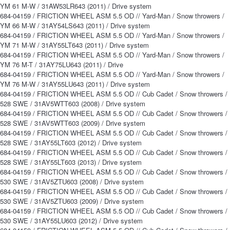
YM 61 M-W / 31AW53LR643 (2011) / Drive system
684-04159 / FRICTION WHEEL ASM 5.5 OD // Yard-Man / Snow throwers /
YM 66 M-W / 31AY54LS643 (2011) / Drive system
684-04159 / FRICTION WHEEL ASM 5.5 OD // Yard-Man / Snow throwers /
YM 71 M-W / 31AY55LT643 (2011) / Drive system
684-04159 / FRICTION WHEEL ASM 5.5 OD // Yard-Man / Snow throwers /
YM 76 M-T / 31AY75LU643 (2011) / Drive
684-04159 / FRICTION WHEEL ASM 5.5 OD // Yard-Man / Snow throwers /
YM 76 M-W / 31AY55LU643 (2011) / Drive system
684-04159 / FRICTION WHEEL ASM 5.5 OD // Cub Cadet / Snow throwers /
528 SWE / 31AV5WTT603 (2008) / Drive system
684-04159 / FRICTION WHEEL ASM 5.5 OD // Cub Cadet / Snow throwers /
528 SWE / 31AV5WTT603 (2009) / Drive system
684-04159 / FRICTION WHEEL ASM 5.5 OD // Cub Cadet / Snow throwers /
528 SWE / 31AY55LT603 (2012) / Drive system
684-04159 / FRICTION WHEEL ASM 5.5 OD // Cub Cadet / Snow throwers /
528 SWE / 31AY55LT603 (2013) / Drive system
684-04159 / FRICTION WHEEL ASM 5.5 OD // Cub Cadet / Snow throwers /
530 SWE / 31AV5ZTU603 (2008) / Drive system
684-04159 / FRICTION WHEEL ASM 5.5 OD // Cub Cadet / Snow throwers /
530 SWE / 31AV5ZTU603 (2009) / Drive system
684-04159 / FRICTION WHEEL ASM 5.5 OD // Cub Cadet / Snow throwers /
530 SWE / 31AY55LU603 (2012) / Drive system